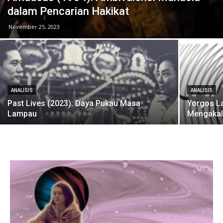
dalam Pencarian Hakikat
November 25, 2023
ANALISIS
ANALISIS
Past Lives (2023): Daya Pukau Masa
Yorgos L
Lampau
Mengakal