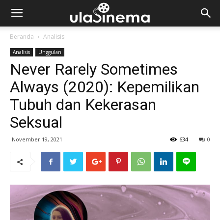
Beranda
Analisis
Analisis
Unggulan
Never Rarely Sometimes
Always (2020): Kepemilikan
Tubuh dan Kekerasan
Seksual
November 19, 2021
634
0