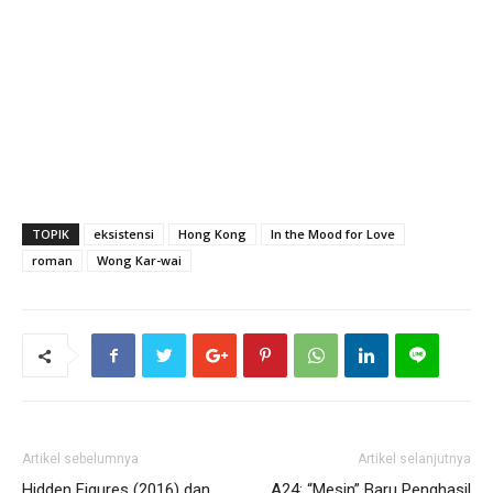
TOPIK
eksistensi
Hong Kong
In the Mood for Love
roman
Wong Kar-wai
Artikel sebelumnya
Artikel selanjutnya
Hidden Figures (2016) dan
A24: “Mesin” Baru Penghasil