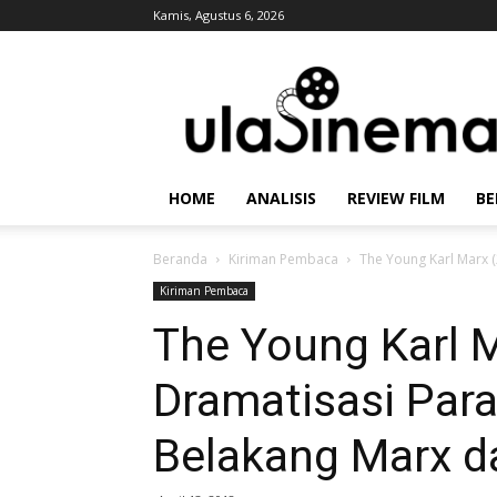
Kamis, Agustus 6, 2026
Ulasinema
HOME
ANALISIS
REVIEW FILM
BE
Beranda
Kiriman Pembaca
The Young Karl Marx 
Kiriman Pembaca
The Young Karl M
Dramatisasi Par
Belakang Marx d