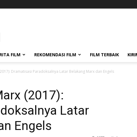
RITA FILM
REKOMENDASI FILM
FILM TERBAIK
KIR
(2017): Dramatisasi Paradoksalnya Latar Belakang Marx dan Engels
arx (2017):
adoksalnya Latar
an Engels