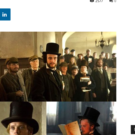
2577
0