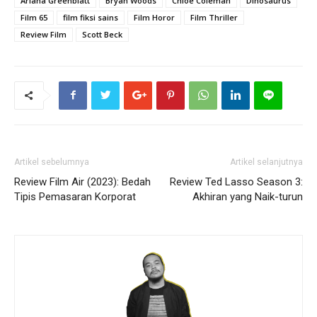
Ariana Greenblatt
Bryan Woods
Chloe Coleman
Dinosaurus
Film 65
film fiksi sains
Film Horor
Film Thriller
Review Film
Scott Beck
Artikel sebelumnya
Artikel selanjutnya
Review Film Air (2023): Bedah
Review Ted Lasso Season 3:
Tipis Pemasaran Korporat
Akhiran yang Naik-turun