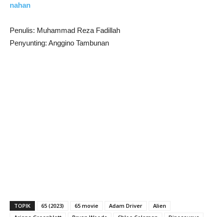
nahan
Penulis: Muhammad Reza Fadillah
Penyunting: Anggino Tambunan
TOPIK
65 (2023)
65 movie
Adam Driver
Alien