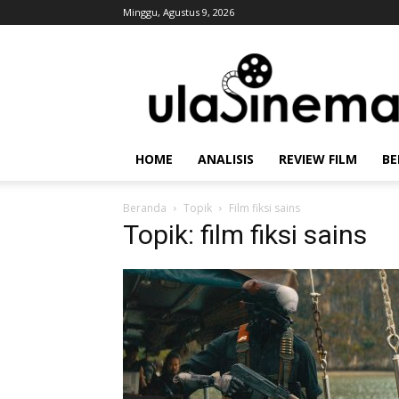
Minggu, Agustus 9, 2026
Ulasinema
HOME
ANALISIS
REVIEW FILM
BE
Beranda
Topik
Film fiksi sains
Topik: film fiksi sains