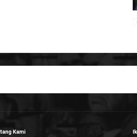
tang Kami
I