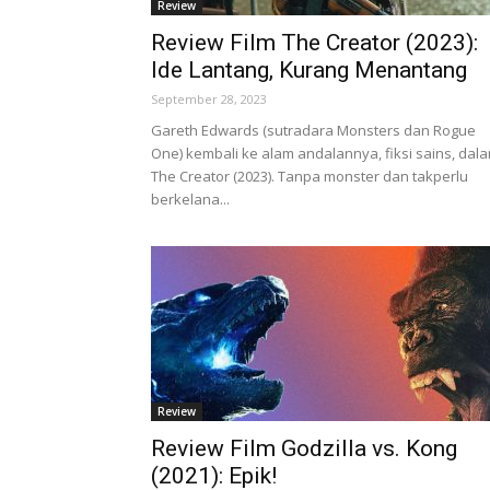
Review
Review Film The Creator (2023):
Ide Lantang, Kurang Menantang
September 28, 2023
Gareth Edwards (sutradara Monsters dan Rogue
One) kembali ke alam andalannya, fiksi sains, dal
The Creator (2023). Tanpa monster dan takperlu
berkelana...
Review
Review Film Godzilla vs. Kong
(2021): Epik!