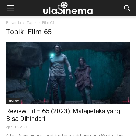
Beranda
Topik
Film 65
Topik: Film 65
Review
Review Film 65 (2023): Malapetaka yang
Bisa Dihindari
April 14, 2023
Adam Driver menjadi pilot, terdampar di bumi pada 65 juta tahun