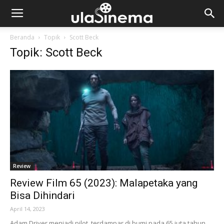
Beranda
Topik
Scott Beck
Topik: Scott Beck
Review
Review Film 65 (2023): Malapetaka yang
Bisa Dihindari
April 14, 2023
Adam Driver menjadi pilot, terdampar di bumi pada 65 juta tahun