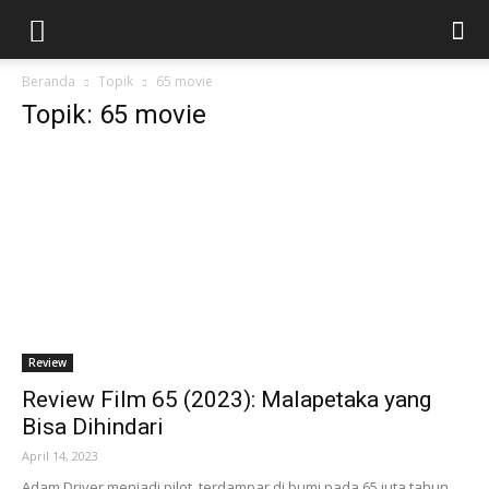
Beranda
Topik
65 movie
Topik: 65 movie
Review
Review Film 65 (2023): Malapetaka yang
Bisa Dihindari
April 14, 2023
Adam Driver menjadi pilot, terdampar di bumi pada 65 juta tahun