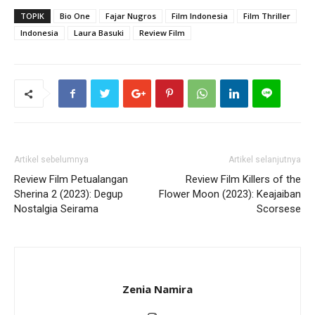
TOPIK
Bio One
Fajar Nugros
Film Indonesia
Film Thriller
Indonesia
Laura Basuki
Review Film
Artikel sebelumnya
Artikel selanjutnya
Review Film Petualangan
Review Film Killers of the
Sherina 2 (2023): Degup
Flower Moon (2023): Keajaiban
Nostalgia Seirama
Scorsese
Zenia Namira